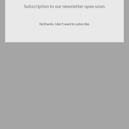
Subscription to our newsletter open soon.
No thanks. I don't want to subscribe.
We are Decibel
We’re a rock band from NYC. Vestibulum
facilisis, purus nec pulvinar iaculis, ligula
mi.
Follow Us