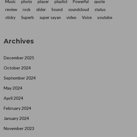
Music
photo
player
playlist
Powerful
quote
review
rock
slider
Sound
soundcloud
status
sticky
Superb
super sayan
video
Voice
youtube
Archives
December 2025
October 2024
September 2024
May 2024
April 2024
February 2024
January 2024
November 2023