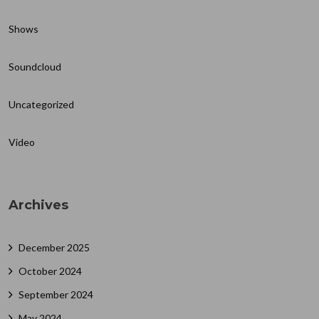
Shows
Soundcloud
Uncategorized
Video
Archives
December 2025
October 2024
September 2024
May 2024