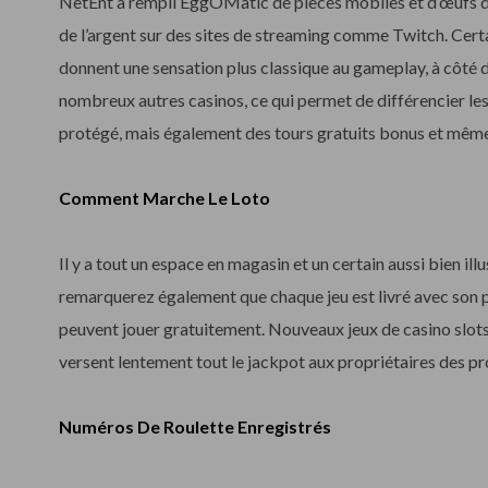
NetEnt a rempli EggOMatic de pièces mobiles et d’œufs de
de l’argent sur des sites de streaming comme Twitch. Certa
donnent une sensation plus classique au gameplay, à côté de 
nombreux autres casinos, ce qui permet de différencier les j
protégé, mais également des tours gratuits bonus et même
Comment Marche Le Loto
Il y a tout un espace en magasin et un certain aussi bien i
remarquerez également que chaque jeu est livré avec son 
peuvent jouer gratuitement. Nouveaux jeux de casino slots no
versent lentement tout le jackpot aux propriétaires des prop
Numéros De Roulette Enregistrés