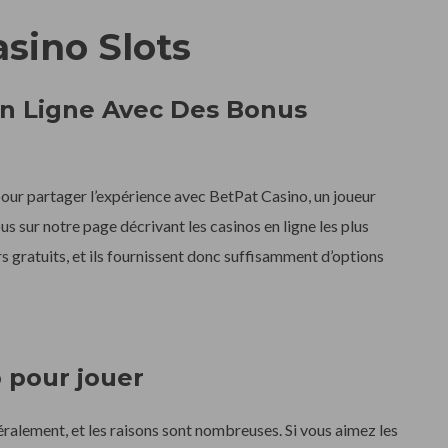
sino Slots
En Ligne Avec Des Bonus
t pour partager l’expérience avec BetPat Casino, un joueur
s sur notre page décrivant les casinos en ligne les plus
rs gratuits, et ils fournissent donc suffisamment d’options
 pour jouer
ralement, et les raisons sont nombreuses. Si vous aimez les