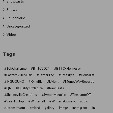
Showcasts
Shows
Soundcloud
Uncategorized
Video
Tags
#10kChallenge
#BTTC2024
#BTTCxHennessy
#EasternVilleMusic
#FatherTeq
#Freestyle
#Herbalist
#INGUQUKO
#KxngBlu
#LMent
#MoneyWayRecords
#QN
#QualityOfNature
#RawBeats
#SharpevilleCreations
#SymonMaguire
#TheJumpOff
#VaalHipHop
#Winterfell
#WinterIsComing
audio
custom layout
embed
gallery
image
instagram
link