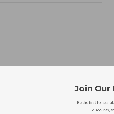
Join Our 
Be the first to hear a
discounts, an