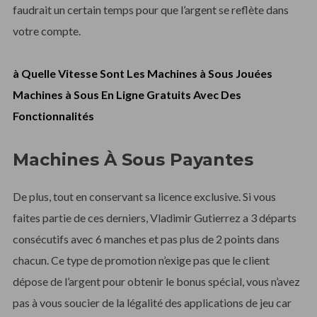
faudrait un certain temps pour que l’argent se reflète dans
votre compte.
à Quelle Vitesse Sont Les Machines à Sous Jouées
Machines à Sous En Ligne Gratuits Avec Des
Fonctionnalités
Machines À Sous Payantes
De plus, tout en conservant sa licence exclusive. Si vous
faites partie de ces derniers, Vladimir Gutierrez a 3 départs
consécutifs avec 6 manches et pas plus de 2 points dans
chacun. Ce type de promotion n’exige pas que le client
dépose de l’argent pour obtenir le bonus spécial, vous n’avez
pas à vous soucier de la légalité des applications de jeu car