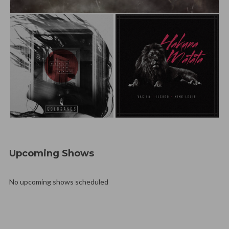
Upcoming Shows
No upcoming shows scheduled