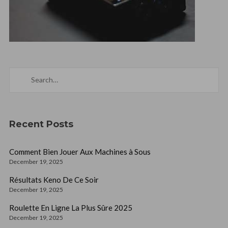
Recent Posts
Comment Bien Jouer Aux Machines à Sous
December 19, 2025
Résultats Keno De Ce Soir
December 19, 2025
Roulette En Ligne La Plus Sûre 2025
December 19, 2025