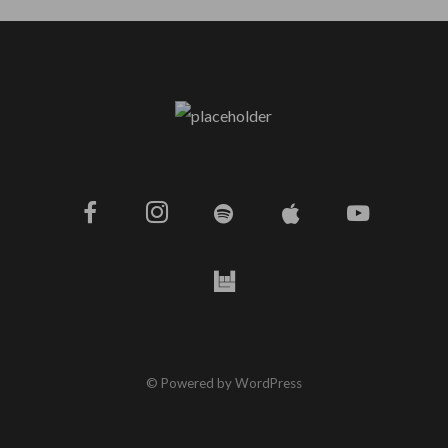
© Powered by WordPress