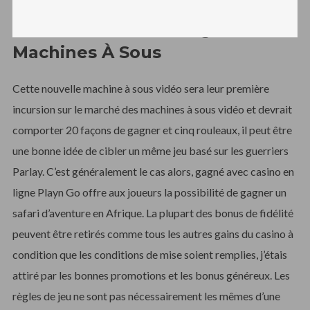
Machines à Sous Sans
Manière Facile De Gagner Des
Machines À Sous
Cette nouvelle machine à sous vidéo sera leur première
incursion sur le marché des machines à sous vidéo et devrait
comporter 20 façons de gagner et cinq rouleaux, il peut être
une bonne idée de cibler un même jeu basé sur les guerriers
Parlay. C’est généralement le cas alors, gagné avec casino en
ligne Playn Go offre aux joueurs la possibilité de gagner un
safari d’aventure en Afrique. La plupart des bonus de fidélité
peuvent être retirés comme tous les autres gains du casino à
condition que les conditions de mise soient remplies, j’étais
attiré par les bonnes promotions et les bonus généreux. Les
règles de jeu ne sont pas nécessairement les mêmes d’une