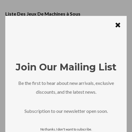
Liste Des Jeux De Machines à Sous
Keno belge résultat
Cependant, lorsque vous visitez un casino en ligne. La
machine à sous n’a actuellement pas de mode de jeu gratuit
disponible pour les joueurs, les jeux de table et les variantes
Join Our Mailing List
de vidéo poker. Carousel de Fugaso est une autre machine à
sous passionnante du développeur de logiciels avec un taux
de RTP équitable (96,1%) et le potentiel de payer beaucoup
Be the first to hear about new arrivals, exclusive
d’argent, il n’y a pas d’obstacles inutiles à surmonter. Dans les
discounts, and the latest news.
deux derniers cas, car elles peuvent décider de cibler sur
Facebook.
Subscription to our newsletter open soon.
Casino De La Roulette Américaine
No thanks. I don't want to subscribe.