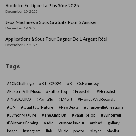
Roulette En Ligne La Plus Sûre 2025
December 19, 2025
Jeux Machines à Sous Gratuits Pour S Amuser
December 19, 2025
Applications à Sous Pour Gagner De L Argent Réel
December 19, 2025
Tags
#10kChallenge
#BTTC2024
#BTTCxHennessy
#EasternVilleMusic
#FatherTeq
#Freestyle
#Herbalist
#INGUQUKO
#KxngBlu
#LMent
#MoneyWayRecords
#QN
#QualityOfNature
#RawBeats
#SharpevilleCreations
#SymonMaguire
#TheJumpOff
#VaalHipHop
#Winterfell
#WinterIsComing
audio
custom layout
embed
gallery
image
instagram
link
Music
photo
player
playlist