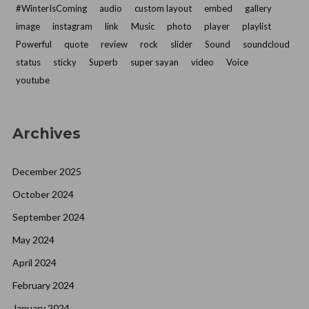
#WinterIsComing
audio
custom layout
embed
gallery
image
instagram
link
Music
photo
player
playlist
Powerful
quote
review
rock
slider
Sound
soundcloud
status
sticky
Superb
super sayan
video
Voice
youtube
Archives
December 2025
October 2024
September 2024
May 2024
April 2024
February 2024
January 2024