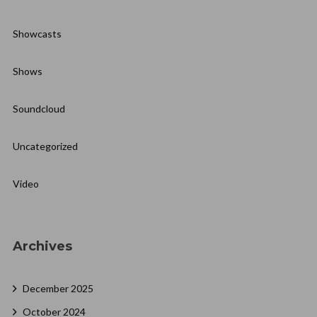
Showcasts
Shows
Soundcloud
Uncategorized
Video
Archives
December 2025
October 2024