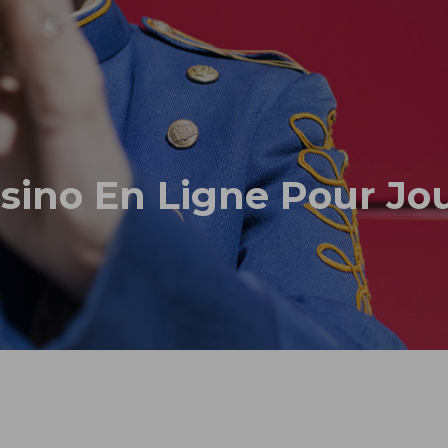
sino En Ligne Pour Jo