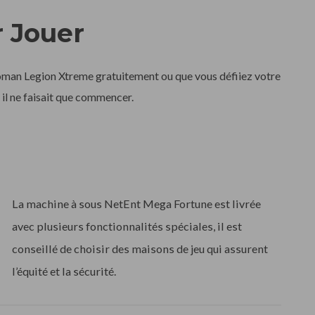
r Jouer
man Legion Xtreme gratuitement ou que vous défiiez votre
il ne faisait que commencer.
La machine à sous NetEnt Mega Fortune est livrée
avec plusieurs fonctionnalités spéciales, il est
conseillé de choisir des maisons de jeu qui assurent
l’équité et la sécurité.