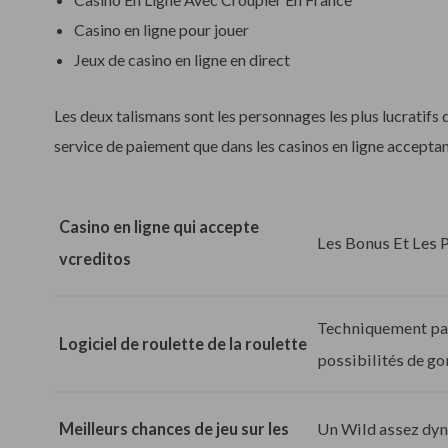
Casino en ligne pour jouer
Jeux de casino en ligne en direct
Les deux talismans sont les personnages les plus lucratifs d
service de paiement que dans les casinos en ligne acceptant
Casino en ligne qui accepte
Les Bonus Et Les 
vcreditos
Techniquement par
Logiciel de roulette de la roulette
possibilités de gon
Meilleurs chances de jeu sur les
Un Wild assez dyna