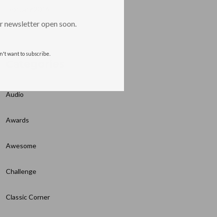
February 2016
r newsletter open soon.
January 2016
n't want to subscribe.
Categories
Audio
Awards
Awesome
Challenge
Classic Corner