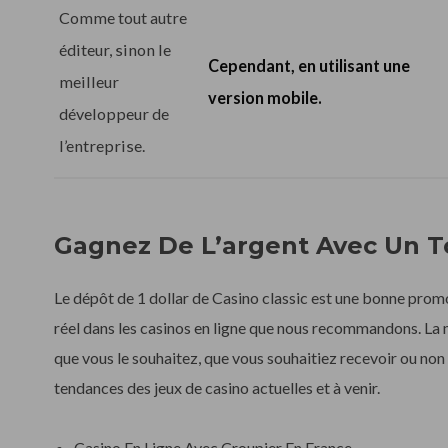
Comme tout autre
éditeur, sinon le
Cependant, en utilisant une
meilleur
version mobile.
développeur de
l’entreprise.
Gagnez De L’argent Avec Un T
Le dépôt de 1 dollar de Casino classic est une bonne promo
réel dans les casinos en ligne que nous recommandons. La 
que vous le souhaitez, que vous souhaitiez recevoir ou non
tendances des jeux de casino actuelles et à venir.
Casino En Ligne Avec Croupier En France