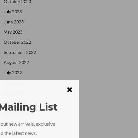
October 2023
July 2023
June 2023
May 2023
October 2022
September 2022
August 2022
July 2022
June 2022
April 2022
March 2022
Mailing List
February 2022
bout new arrivals, exclusive
February 2017
d the latest news.
April 2016